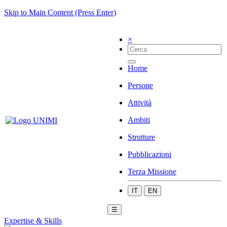
Skip to Main Content (Press Enter)
×
Home
Persone
Attività
Ambiti
Strutture
Pubblicazioni
Terza Missione
IT
EN
☰
Expertise & Skills