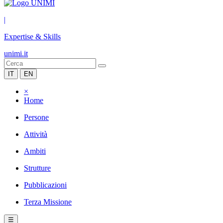
|
Expertise & Skills
unimi.it
IT
EN
×
Home
Persone
Attività
Ambiti
Strutture
Pubblicazioni
Terza Missione
☰