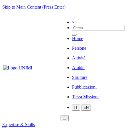
Skip to Main Content (Press Enter)
×
Home
Persone
Attività
Ambiti
Strutture
Pubblicazioni
Terza Missione
IT
EN
☰
Expertise & Skills