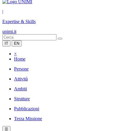
|
Expertise & Skills
unimi.it
IT
EN
×
Home
Persone
Attività
Ambiti
Strutture
Pubblicazioni
Terza Missione
☰