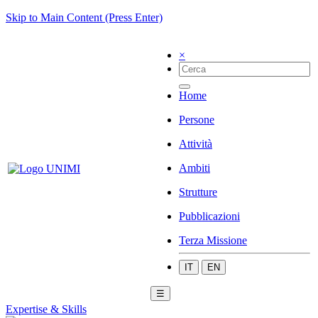
Skip to Main Content (Press Enter)
×
Home
Persone
Attività
Ambiti
Strutture
Pubblicazioni
Terza Missione
IT
EN
☰
Expertise & Skills