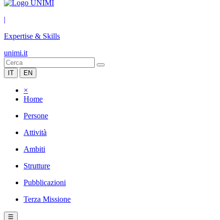
|
Expertise & Skills
unimi.it
IT
EN
×
Home
Persone
Attività
Ambiti
Strutture
Pubblicazioni
Terza Missione
☰