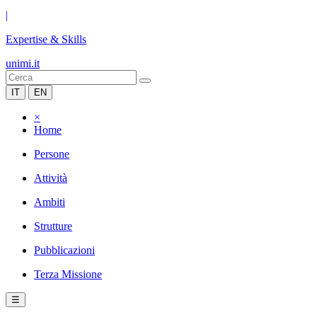
|
Expertise & Skills
unimi.it
IT
EN
×
Home
Persone
Attività
Ambiti
Strutture
Pubblicazioni
Terza Missione
☰