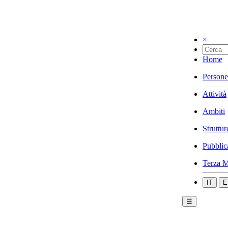
×
Home
Persone
Attività
Ambiti
Struttur
Pubblic
Terza M
IT
E
☰