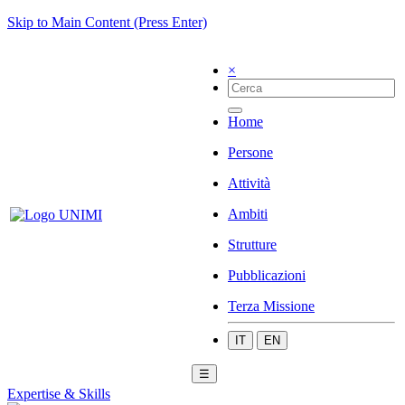
Skip to Main Content (Press Enter)
×
Home
Persone
Attività
Ambiti
Strutture
Pubblicazioni
Terza Missione
IT
EN
☰
Expertise & Skills