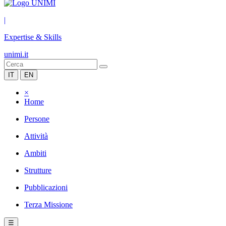
|
Expertise & Skills
unimi.it
IT
EN
×
Home
Persone
Attività
Ambiti
Strutture
Pubblicazioni
Terza Missione
☰