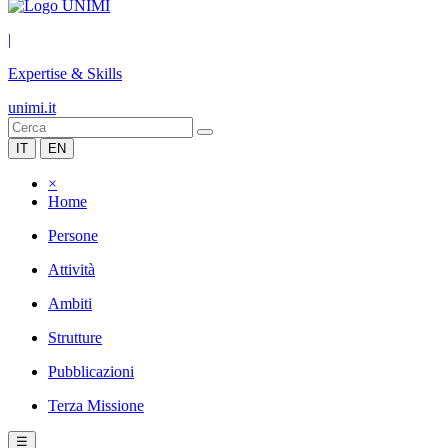
|
Expertise & Skills
unimi.it
IT
EN
×
Home
Persone
Attività
Ambiti
Strutture
Pubblicazioni
Terza Missione
☰