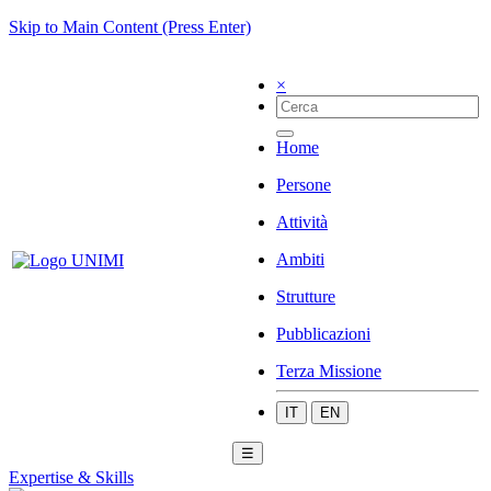
Skip to Main Content (Press Enter)
×
Home
Persone
Attività
Ambiti
Strutture
Pubblicazioni
Terza Missione
IT
EN
☰
Expertise & Skills