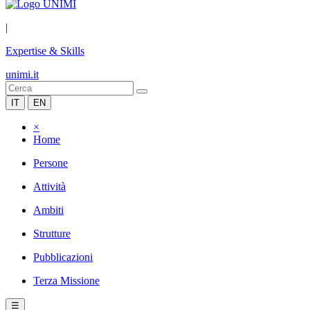
|
Expertise & Skills
unimi.it
IT
EN
×
Home
Persone
Attività
Ambiti
Strutture
Pubblicazioni
Terza Missione
☰