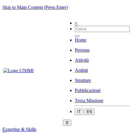
Skip to Main Content (Press Enter)
×
Home
Persone
Attività
Ambiti
Strutture
Pubblicazioni
Terza Missione
IT
EN
☰
Expertise & Skills