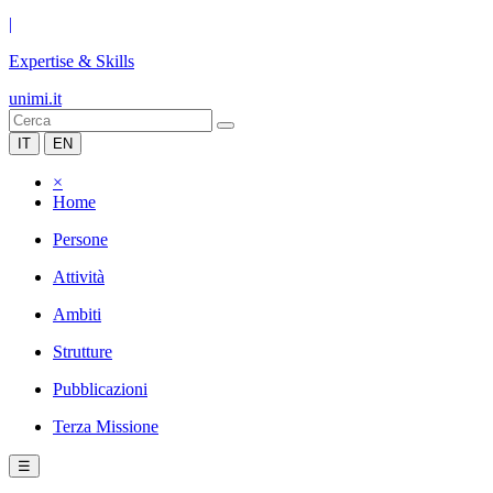
|
Expertise & Skills
unimi.it
IT
EN
×
Home
Persone
Attività
Ambiti
Strutture
Pubblicazioni
Terza Missione
☰