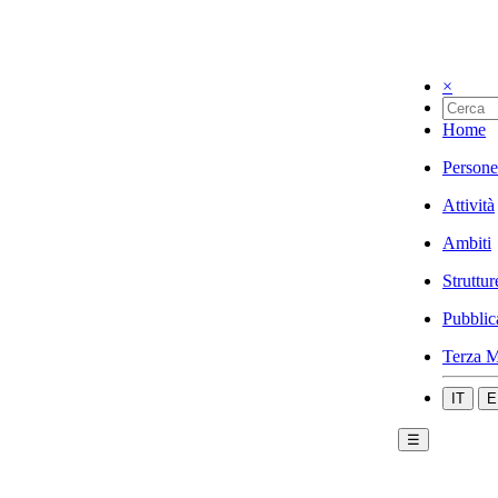
×
Home
Persone
Attività
Ambiti
Struttur
Pubblic
Terza M
IT
E
☰