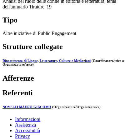
Analisi del ruolo delle donne in editoria e letteratura, tema
dell'annuario Tirature '19
Tipo
Altre iniziative di Public Engagement
Strutture collegate
Dipartimento di Lingue, Letterature, Culture e Mediazioni
(Coordinatore/trice o
Organizzatore/trice)
Afferenze
Referenti
NOVELLI MAURO GIACOMO
(Organizzatore/Organizzatrice)
Informazioni
Assistenza
Accessibilità
Privacy