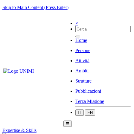
Skip to Main Content (Press Enter)
×
Home
Persone
Attività
Ambiti
Strutture
Pubblicazioni
Terza Missione
IT
EN
☰
Expertise & Skills