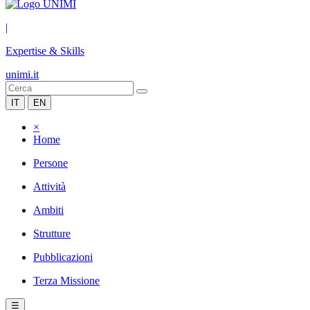
|
Expertise & Skills
unimi.it
IT
EN
×
Home
Persone
Attività
Ambiti
Strutture
Pubblicazioni
Terza Missione
☰