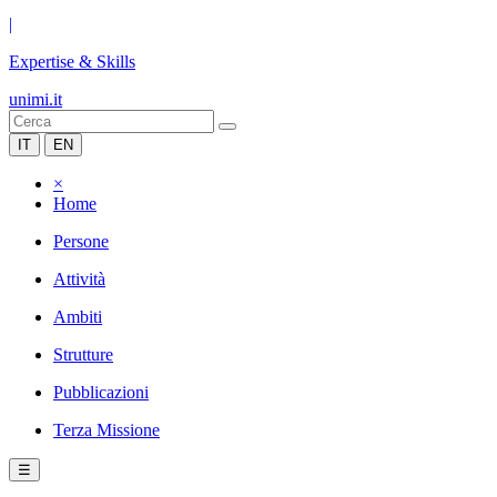
|
Expertise & Skills
unimi.it
IT
EN
×
Home
Persone
Attività
Ambiti
Strutture
Pubblicazioni
Terza Missione
☰