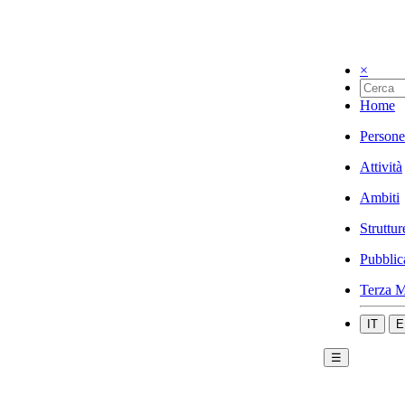
×
Home
Persone
Attività
Ambiti
Struttur
Pubblic
Terza M
IT
E
☰