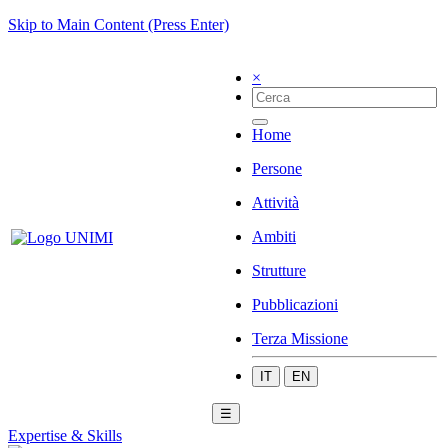
Skip to Main Content (Press Enter)
×
Home
Persone
Attività
Ambiti
Strutture
Pubblicazioni
Terza Missione
IT
EN
☰
Expertise & Skills