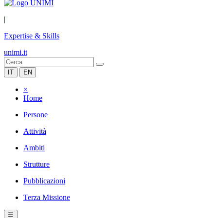
|
Expertise & Skills
unimi.it
IT
EN
×
Home
Persone
Attività
Ambiti
Strutture
Pubblicazioni
Terza Missione
☰