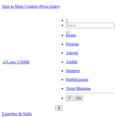
Skip to Main Content (Press Enter)
×
Home
Persone
Attività
Ambiti
Strutture
Pubblicazioni
Terza Missione
IT
EN
☰
Expertise & Skills