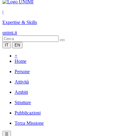
|
Expertise & Skills
unimi.it
IT
EN
×
Home
Persone
Attività
Ambiti
Strutture
Pubblicazioni
Terza Missione
☰