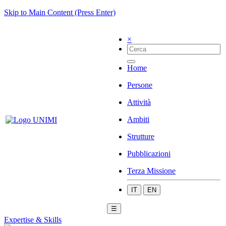
Skip to Main Content (Press Enter)
×
Home
Persone
Attività
Ambiti
Strutture
Pubblicazioni
Terza Missione
IT
EN
☰
Expertise & Skills