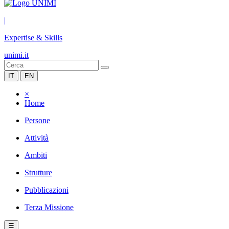
|
Expertise & Skills
unimi.it
IT
EN
×
Home
Persone
Attività
Ambiti
Strutture
Pubblicazioni
Terza Missione
☰