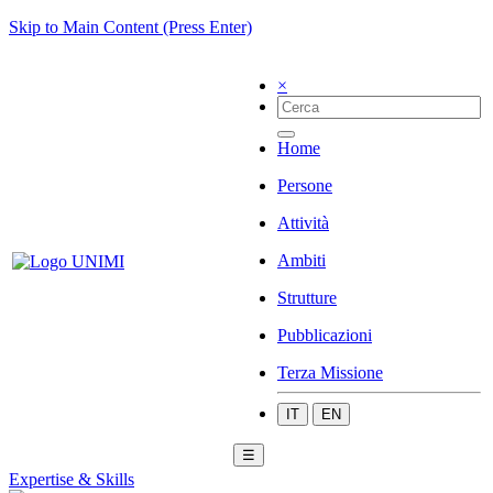
Skip to Main Content (Press Enter)
×
Home
Persone
Attività
Ambiti
Strutture
Pubblicazioni
Terza Missione
IT
EN
☰
Expertise & Skills