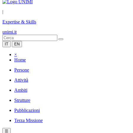
|
Expertise & Skills
unimi.it
IT
EN
×
Home
Persone
Attività
Ambiti
Strutture
Pubblicazioni
Terza Missione
☰