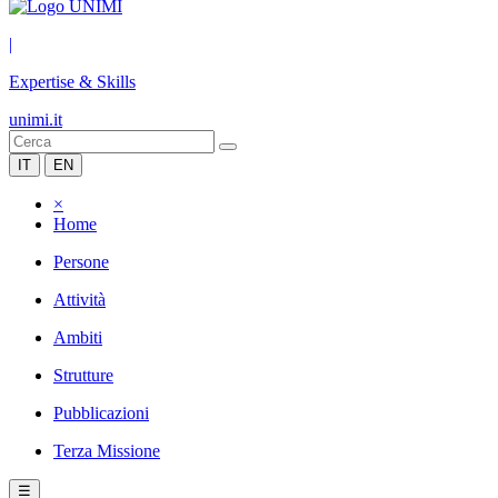
|
Expertise & Skills
unimi.it
IT
EN
×
Home
Persone
Attività
Ambiti
Strutture
Pubblicazioni
Terza Missione
☰