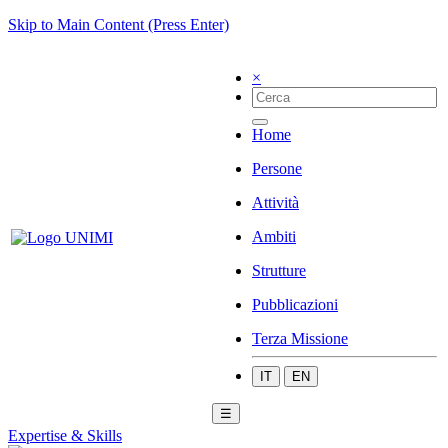
Skip to Main Content (Press Enter)
×
Home
Persone
Attività
Ambiti
Strutture
Pubblicazioni
Terza Missione
IT
EN
☰
Expertise & Skills