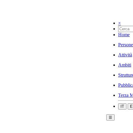
×
Home
Persone
Attività
Ambiti
Struttur
Pubblic
Terza M
IT
E
☰