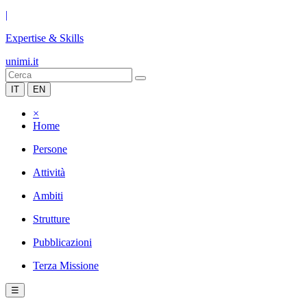
|
Expertise & Skills
unimi.it
IT
EN
×
Home
Persone
Attività
Ambiti
Strutture
Pubblicazioni
Terza Missione
☰