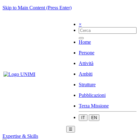
Skip to Main Content (Press Enter)
×
Home
Persone
Attività
Ambiti
Strutture
Pubblicazioni
Terza Missione
IT
EN
☰
Expertise & Skills