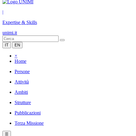
|
Expertise & Skills
unimi.it
IT
EN
×
Home
Persone
Attività
Ambiti
Strutture
Pubblicazioni
Terza Missione
☰