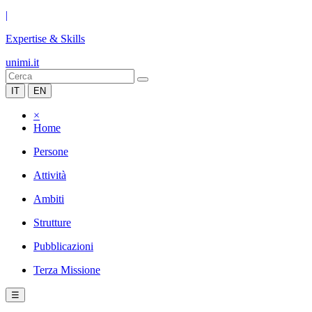
|
Expertise & Skills
unimi.it
IT
EN
×
Home
Persone
Attività
Ambiti
Strutture
Pubblicazioni
Terza Missione
☰