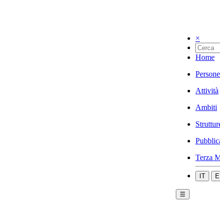
×
Home
Persone
Attività
Ambiti
Struttur
Pubblic
Terza M
IT
E
☰