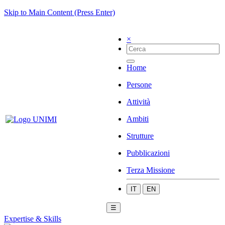
Skip to Main Content (Press Enter)
×
Home
Persone
Attività
Ambiti
Strutture
Pubblicazioni
Terza Missione
IT
EN
☰
Expertise & Skills