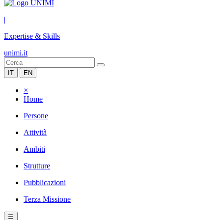
|
Expertise & Skills
unimi.it
IT
EN
×
Home
Persone
Attività
Ambiti
Strutture
Pubblicazioni
Terza Missione
☰