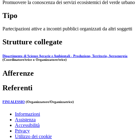
Promuovere la conoscenza dei servizi ecosistemici del verde urbano
Tipo
Partecipazioni attive a incontri pubblici organizzati da altri soggetti
Strutture collegate
Dipartimento di Scienze Agrarie e Ambientali - Produzione, Territorio, Agroenergia
(Coordinatore/trice o Organizzatore/trice)
Afferenze
Referenti
FINI ALESSIO
(Organizzatore/Organizzatrice)
Informazioni
Assistenza
Accessibilità
Privacy
Utilizzo dei cookie