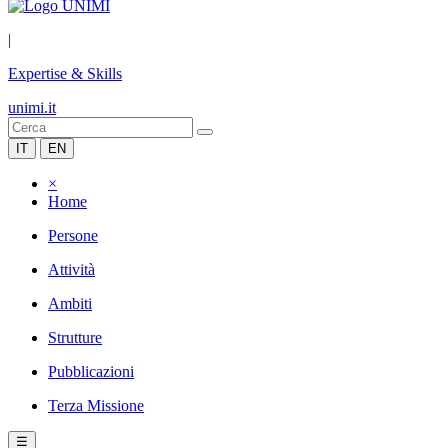
|
Expertise & Skills
unimi.it
IT
EN
×
Home
Persone
Attività
Ambiti
Strutture
Pubblicazioni
Terza Missione
☰