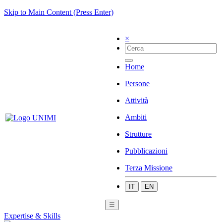
Skip to Main Content (Press Enter)
×
Home
Persone
Attività
Ambiti
Strutture
Pubblicazioni
Terza Missione
IT
EN
☰
Expertise & Skills