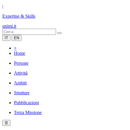
|
Expertise & Skills
unimi.it
IT
EN
×
Home
Persone
Attività
Ambiti
Strutture
Pubblicazioni
Terza Missione
☰