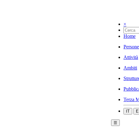
×
Home
Persone
Attività
Ambiti
Struttur
Pubblic
Terza M
IT
E
☰