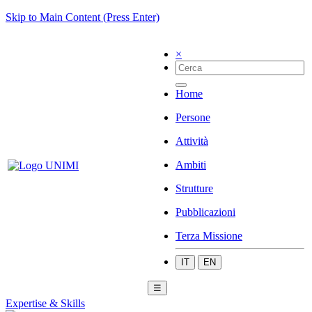
Skip to Main Content (Press Enter)
×
Home
Persone
Attività
Ambiti
Strutture
Pubblicazioni
Terza Missione
IT
EN
☰
Expertise & Skills