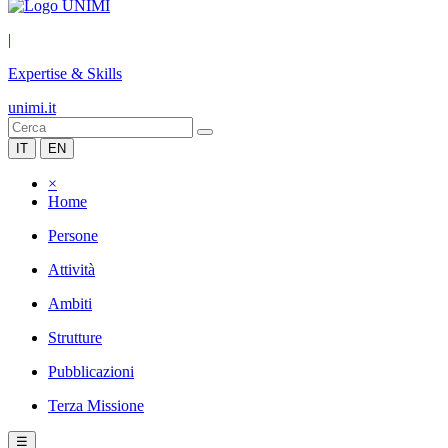
|
Expertise & Skills
unimi.it
IT
EN
×
Home
Persone
Attività
Ambiti
Strutture
Pubblicazioni
Terza Missione
☰