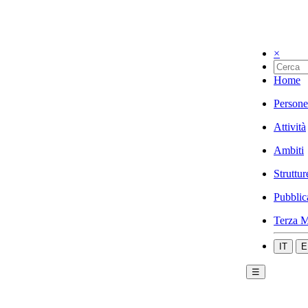
×
Home
Persone
Attività
Ambiti
Struttur
Pubblic
Terza M
IT
E
☰