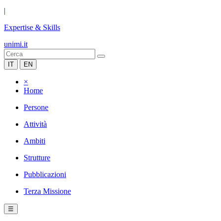
|
Expertise & Skills
unimi.it
IT
EN
×
Home
Persone
Attività
Ambiti
Strutture
Pubblicazioni
Terza Missione
☰