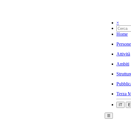
×
Home
Persone
Attività
Ambiti
Struttur
Pubblic
Terza M
IT
E
☰