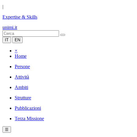
|
Expertise & Skills
unimi.it
IT
EN
×
Home
Persone
Attività
Ambiti
Strutture
Pubblicazioni
Terza Missione
☰