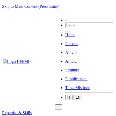
Skip to Main Content (Press Enter)
×
Home
Persone
Attività
Ambiti
Strutture
Pubblicazioni
Terza Missione
IT
EN
☰
Expertise & Skills