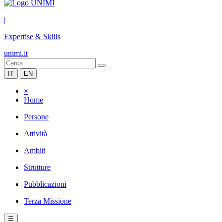
|
Expertise & Skills
unimi.it
IT
EN
×
Home
Persone
Attività
Ambiti
Strutture
Pubblicazioni
Terza Missione
☰