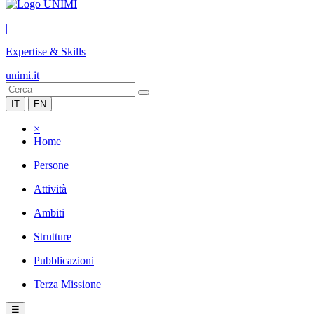
|
Expertise & Skills
unimi.it
IT
EN
×
Home
Persone
Attività
Ambiti
Strutture
Pubblicazioni
Terza Missione
☰