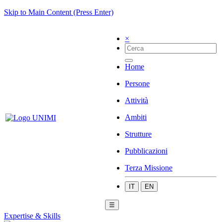
Skip to Main Content (Press Enter)
×
Home
Persone
Attività
Ambiti
Strutture
Pubblicazioni
Terza Missione
IT
EN
☰
Expertise & Skills