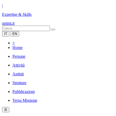
|
Expertise & Skills
unimi.it
IT
EN
×
Home
Persone
Attività
Ambiti
Strutture
Pubblicazioni
Terza Missione
☰