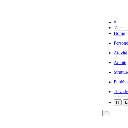
×
Home
Persone
Attività
Ambiti
Struttur
Pubblic
Terza M
IT
E
☰