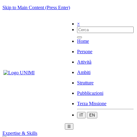
Skip to Main Content (Press Enter)
×
Home
Persone
Attività
Ambiti
Strutture
Pubblicazioni
Terza Missione
IT
EN
☰
Expertise & Skills