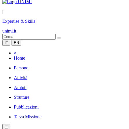
|
Expertise & Skills
unimi.it
IT
EN
×
Home
Persone
Attività
Ambiti
Strutture
Pubblicazioni
Terza Missione
☰