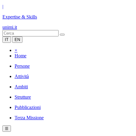
|
Expertise & Skills
unimi.it
IT
EN
×
Home
Persone
Attività
Ambiti
Strutture
Pubblicazioni
Terza Missione
☰