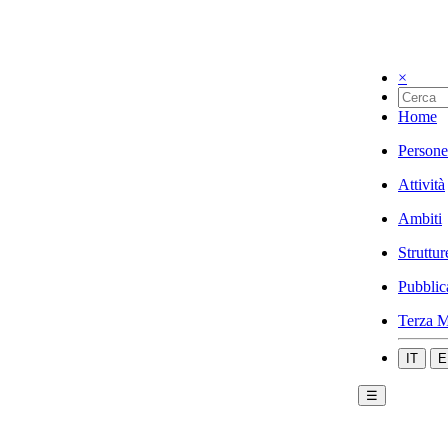
×
Home
Persone
Attività
Ambiti
Struttur
Pubblic
Terza M
IT
E
☰