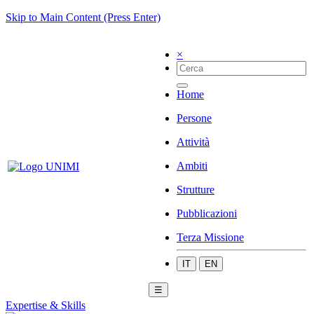
Skip to Main Content (Press Enter)
×
Home
Persone
Attività
Ambiti
Strutture
Pubblicazioni
Terza Missione
IT
EN
☰
Expertise & Skills