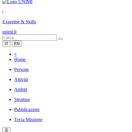
|
Expertise & Skills
unimi.it
IT
EN
×
Home
Persone
Attività
Ambiti
Strutture
Pubblicazioni
Terza Missione
☰