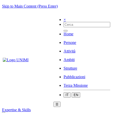
Skip to Main Content (Press Enter)
×
Home
Persone
Attività
Ambiti
Strutture
Pubblicazioni
Terza Missione
IT
EN
☰
Expertise & Skills