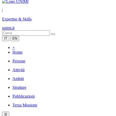
|
Expertise & Skills
unimi.it
IT
EN
×
Home
Persone
Attività
Ambiti
Strutture
Pubblicazioni
Terza Missione
☰