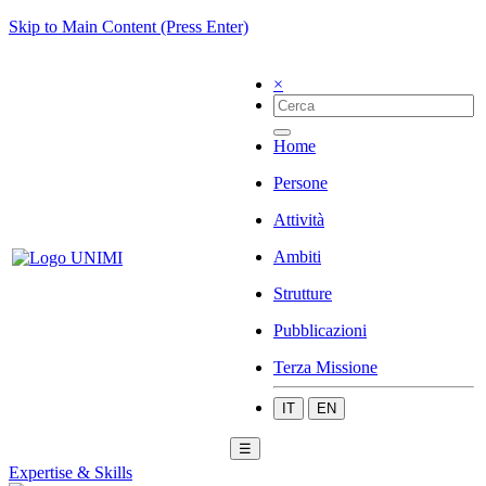
Skip to Main Content (Press Enter)
×
Home
Persone
Attività
Ambiti
Strutture
Pubblicazioni
Terza Missione
IT
EN
☰
Expertise & Skills