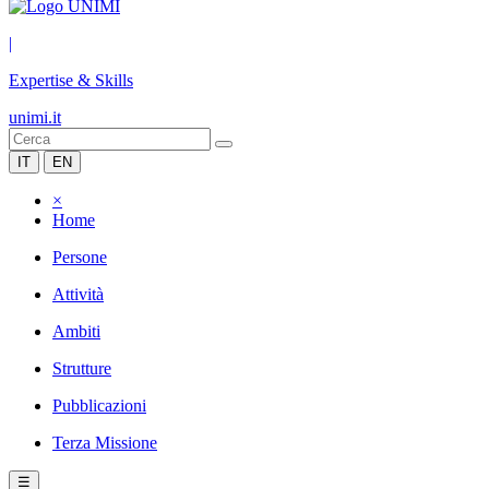
|
Expertise & Skills
unimi.it
IT
EN
×
Home
Persone
Attività
Ambiti
Strutture
Pubblicazioni
Terza Missione
☰