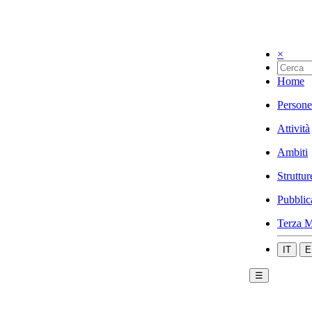
×
Home
Persone
Attività
Ambiti
Struttur
Pubblic
Terza M
IT
E
☰