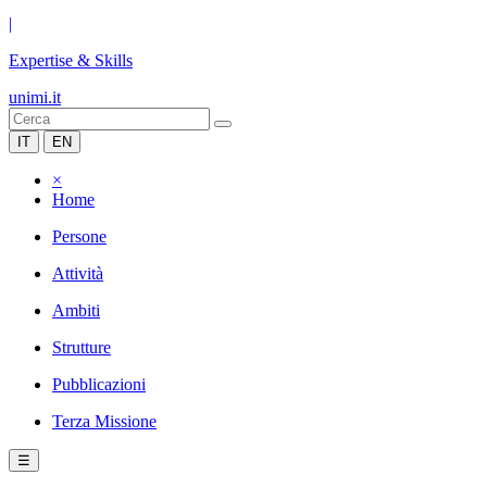
|
Expertise & Skills
unimi.it
IT
EN
×
Home
Persone
Attività
Ambiti
Strutture
Pubblicazioni
Terza Missione
☰