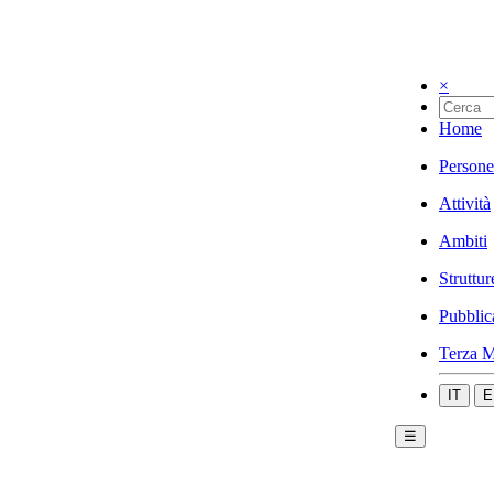
×
Home
Persone
Attività
Ambiti
Struttur
Pubblic
Terza M
IT
E
☰