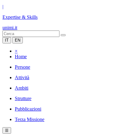
|
Expertise & Skills
unimi.it
IT
EN
×
Home
Persone
Attività
Ambiti
Strutture
Pubblicazioni
Terza Missione
☰