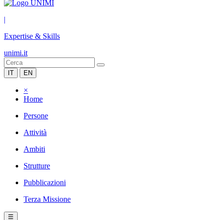
|
Expertise & Skills
unimi.it
IT
EN
×
Home
Persone
Attività
Ambiti
Strutture
Pubblicazioni
Terza Missione
☰