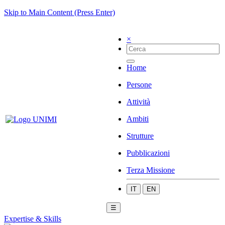
Skip to Main Content (Press Enter)
×
Home
Persone
Attività
Ambiti
Strutture
Pubblicazioni
Terza Missione
IT
EN
☰
Expertise & Skills