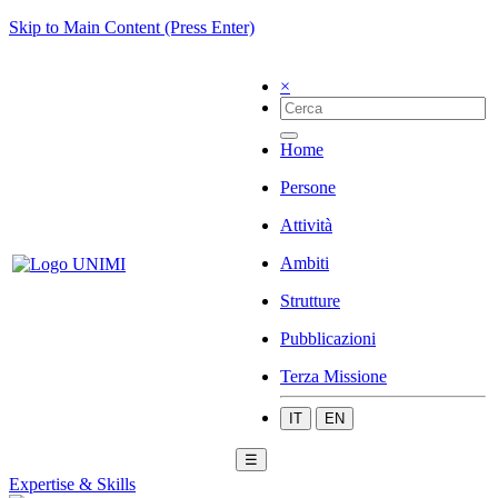
Skip to Main Content (Press Enter)
×
Home
Persone
Attività
Ambiti
Strutture
Pubblicazioni
Terza Missione
IT
EN
☰
Expertise & Skills