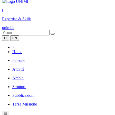
|
Expertise & Skills
unimi.it
IT
EN
×
Home
Persone
Attività
Ambiti
Strutture
Pubblicazioni
Terza Missione
☰