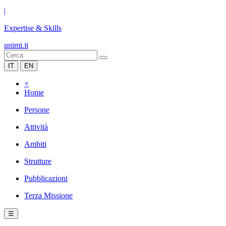
|
Expertise & Skills
unimi.it
IT
EN
×
Home
Persone
Attività
Ambiti
Strutture
Pubblicazioni
Terza Missione
☰