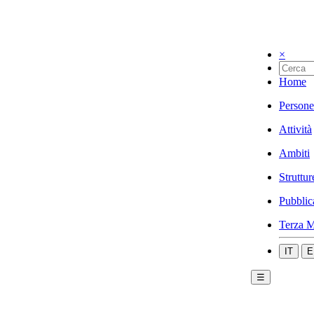
×
Home
Persone
Attività
Ambiti
Struttur
Pubblic
Terza M
IT
E
☰