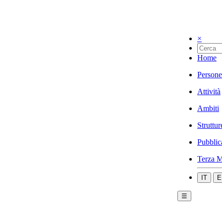
×
Home
Persone
Attività
Ambiti
Struttur
Pubblic
Terza M
IT
E
☰