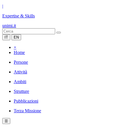
|
Expertise & Skills
unimi.it
IT
EN
×
Home
Persone
Attività
Ambiti
Strutture
Pubblicazioni
Terza Missione
☰