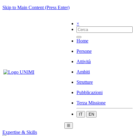
Skip to Main Content (Press Enter)
×
Home
Persone
Attività
Ambiti
Strutture
Pubblicazioni
Terza Missione
IT
EN
☰
Expertise & Skills