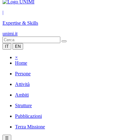
|
Expertise & Skills
unimi.it
IT
EN
×
Home
Persone
Attività
Ambiti
Strutture
Pubblicazioni
Terza Missione
☰