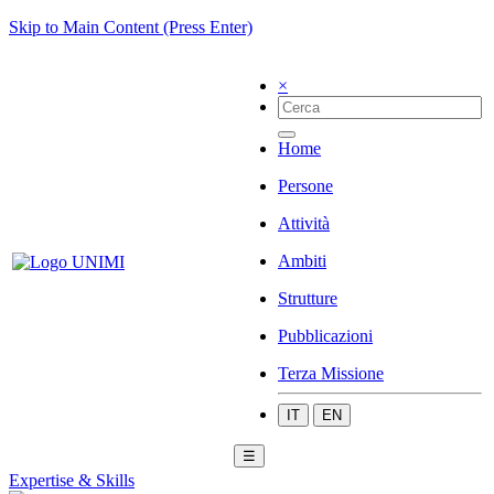
Skip to Main Content (Press Enter)
×
Home
Persone
Attività
Ambiti
Strutture
Pubblicazioni
Terza Missione
IT
EN
☰
Expertise & Skills