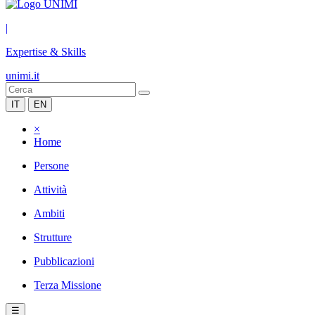
|
Expertise & Skills
unimi.it
IT
EN
×
Home
Persone
Attività
Ambiti
Strutture
Pubblicazioni
Terza Missione
☰