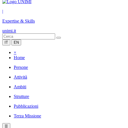
|
Expertise & Skills
unimi.it
IT
EN
×
Home
Persone
Attività
Ambiti
Strutture
Pubblicazioni
Terza Missione
☰