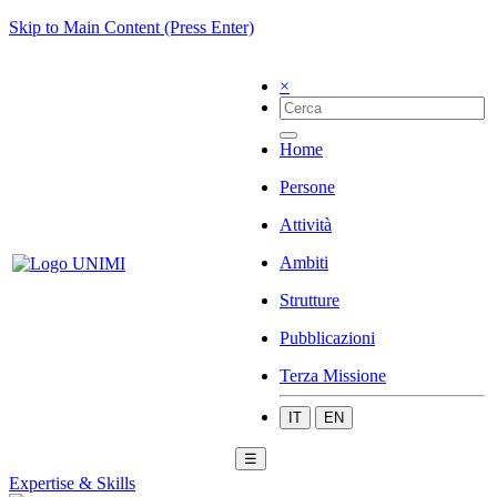
Skip to Main Content (Press Enter)
×
Home
Persone
Attività
Ambiti
Strutture
Pubblicazioni
Terza Missione
IT
EN
☰
Expertise & Skills