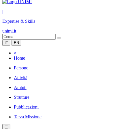
|
Expertise & Skills
unimi.it
IT
EN
×
Home
Persone
Attività
Ambiti
Strutture
Pubblicazioni
Terza Missione
☰