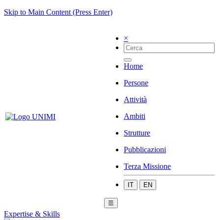
Skip to Main Content (Press Enter)
×
Home
Persone
Attività
Ambiti
Strutture
Pubblicazioni
Terza Missione
IT
EN
☰
Expertise & Skills