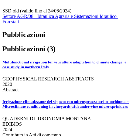
SSD old (valido fino al 24/06/2024)
Settore AGR/08 - Idraulica Agraria e Sistemazioni Idraulico-
Forestali
Pubblicazioni
Pubblicazioni (3)
Multifunctional irrigation for viticulture adaptation to climate change: a
case study in northern Italy
GEOPHYSICAL RESEARCH ABSTRACTS
2020
Abstract
Irrigazione climatizzante del vigneto con microspruzzatori sottochioma =
Microclimate conditioning in vineyards with under‐vine micro‐sprinklers
QUADERNI DI IDRONOMIA MONTANA
EDIBIOS
2024
Contributo in Atti di convegno