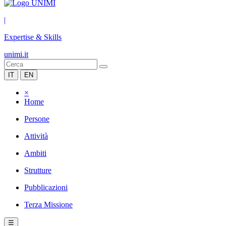
|
Expertise & Skills
unimi.it
IT
EN
×
Home
Persone
Attività
Ambiti
Strutture
Pubblicazioni
Terza Missione
☰