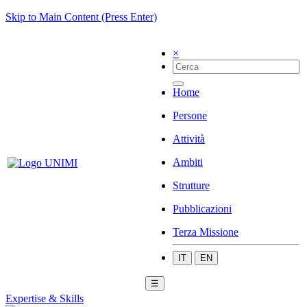
Skip to Main Content (Press Enter)
×
Home
Persone
Attività
Ambiti
Strutture
Pubblicazioni
Terza Missione
IT
EN
☰
Expertise & Skills