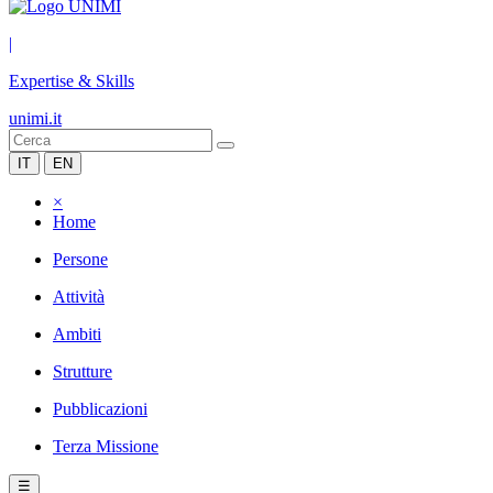
|
Expertise & Skills
unimi.it
IT
EN
×
Home
Persone
Attività
Ambiti
Strutture
Pubblicazioni
Terza Missione
☰