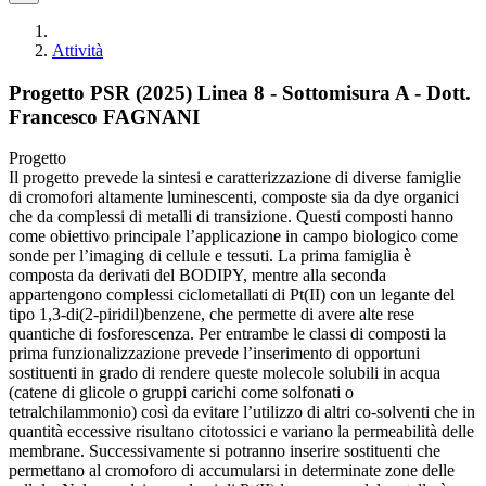
Attività
Progetto PSR (2025) Linea 8 - Sottomisura A - Dott.
Francesco FAGNANI
Progetto
Il progetto prevede la sintesi e caratterizzazione di diverse famiglie
di cromofori altamente luminescenti, composte sia da dye organici
che da complessi di metalli di transizione. Questi composti hanno
come obiettivo principale l’applicazione in campo biologico come
sonde per l’imaging di cellule e tessuti. La prima famiglia è
composta da derivati del BODIPY, mentre alla seconda
appartengono complessi ciclometallati di Pt(II) con un legante del
tipo 1,3-di(2-piridil)benzene, che permette di avere alte rese
quantiche di fosforescenza. Per entrambe le classi di composti la
prima funzionalizzazione prevede l’inserimento di opportuni
sostituenti in grado di rendere queste molecole solubili in acqua
(catene di glicole o gruppi carichi come solfonati o
tetralchilammonio) così da evitare l’utilizzo di altri co-solventi che in
quantità eccessive risultano citotossici e variano la permeabilità delle
membrane. Successivamente si potranno inserire sostituenti che
permettano al cromoforo di accumularsi in determinate zone delle