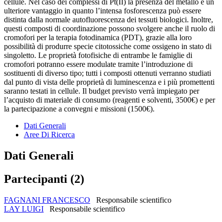
cellule. Nel caso dei complessi di Pt(II) la presenza del metallo è un
ulteriore vantaggio in quanto l’intensa fosforescenza può essere
distinta dalla normale autofluorescenza dei tessuti biologici. Inoltre,
questi composti di coordinazione possono svolgere anche il ruolo di
cromofori per la terapia fotodinamica (PDT), grazie alla loro
possibilità di produrre specie citotossiche come ossigeno in stato di
singoletto. Le proprietà fotofisiche di entrambe le famiglie di
cromofori potranno essere modulate tramite l’introduzione di
sostituenti di diverso tipo; tutti i composti ottenuti verranno studiati
dal punto di vista delle proprietà di luminescenza e i più promettenti
saranno testati in cellule. Il budget previsto verrà impiegato per
l’acquisto di materiale di consumo (reagenti e solventi, 3500€) e per
la partecipazione a convegni e missioni (1500€).
Dati Generali
Aree Di Ricerca
Dati Generali
Partecipanti (2)
FAGNANI FRANCESCO
Responsabile scientifico
LAY LUIGI
Responsabile scientifico