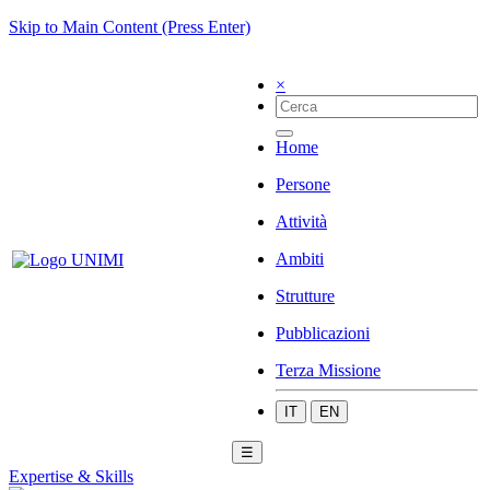
Skip to Main Content (Press Enter)
×
Home
Persone
Attività
Ambiti
Strutture
Pubblicazioni
Terza Missione
IT
EN
☰
Expertise & Skills