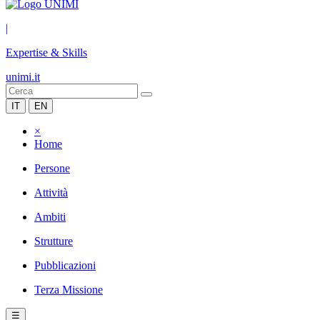
|
Expertise & Skills
unimi.it
IT
EN
×
Home
Persone
Attività
Ambiti
Strutture
Pubblicazioni
Terza Missione
☰