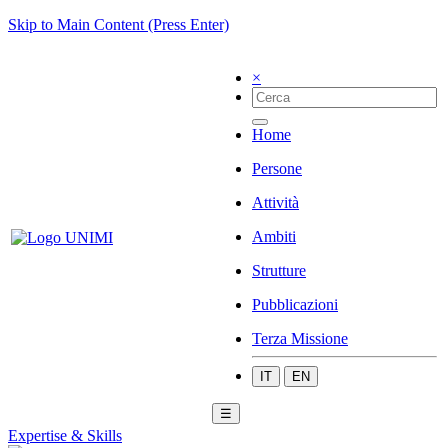
Skip to Main Content (Press Enter)
×
Home
Persone
Attività
Ambiti
Strutture
Pubblicazioni
Terza Missione
IT
EN
☰
Expertise & Skills