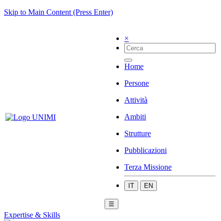
Skip to Main Content (Press Enter)
×
Home
Persone
Attività
Ambiti
Strutture
Pubblicazioni
Terza Missione
IT
EN
☰
Expertise & Skills