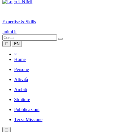
|
Expertise & Skills
unimi.it
IT
EN
×
Home
Persone
Attività
Ambiti
Strutture
Pubblicazioni
Terza Missione
☰