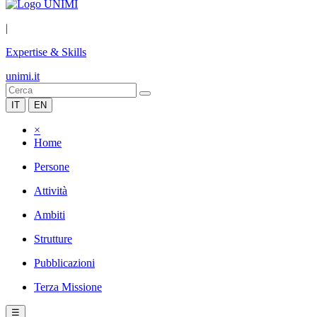
|
Expertise & Skills
unimi.it
IT
EN
×
Home
Persone
Attività
Ambiti
Strutture
Pubblicazioni
Terza Missione
☰