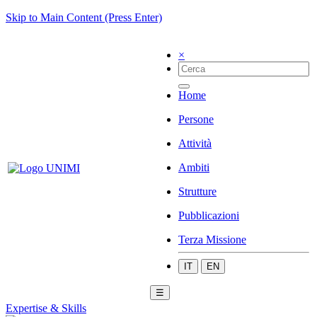
Skip to Main Content (Press Enter)
×
Home
Persone
Attività
Ambiti
Strutture
Pubblicazioni
Terza Missione
IT
EN
☰
Expertise & Skills