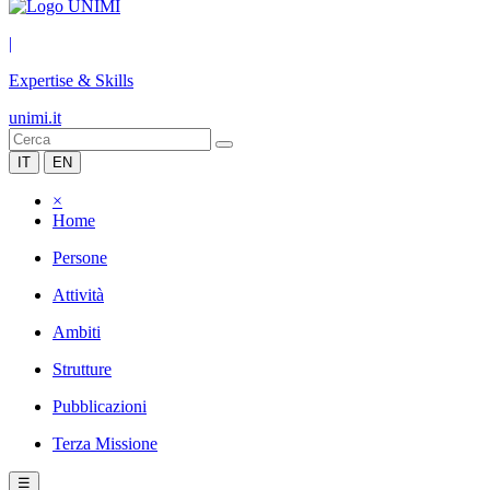
|
Expertise & Skills
unimi.it
IT
EN
×
Home
Persone
Attività
Ambiti
Strutture
Pubblicazioni
Terza Missione
☰