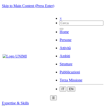
Skip to Main Content (Press Enter)
×
Home
Persone
Attività
Ambiti
Strutture
Pubblicazioni
Terza Missione
IT
EN
☰
Expertise & Skills