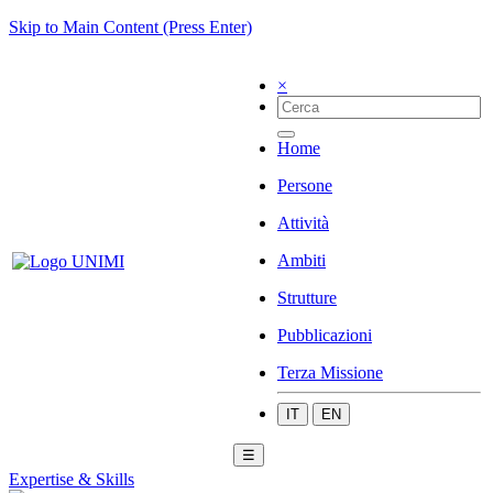
Skip to Main Content (Press Enter)
×
Home
Persone
Attività
Ambiti
Strutture
Pubblicazioni
Terza Missione
IT
EN
☰
Expertise & Skills