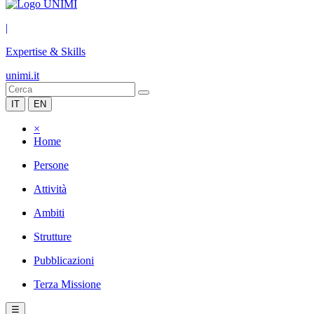
|
Expertise & Skills
unimi.it
IT
EN
×
Home
Persone
Attività
Ambiti
Strutture
Pubblicazioni
Terza Missione
☰