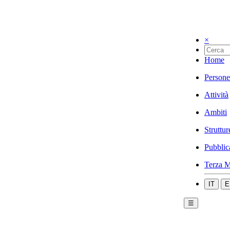
×
Home
Persone
Attività
Ambiti
Struttur
Pubblic
Terza M
IT
E
☰