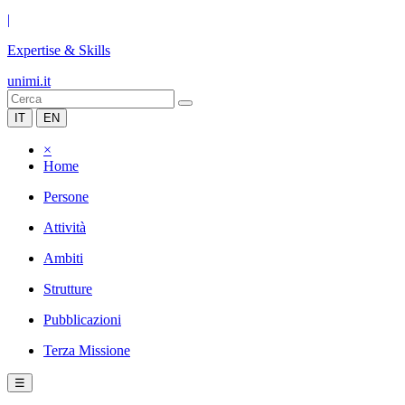
|
Expertise & Skills
unimi.it
IT
EN
×
Home
Persone
Attività
Ambiti
Strutture
Pubblicazioni
Terza Missione
☰